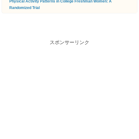
Physical Activity Patterns in College Freshman Women: A
Randomized Trial
スポンサーリンク